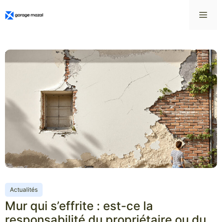
Aller
Me
au
contenu
Actualités
Mur qui s’effrite : est-ce la
responsabilité du propriétaire ou du