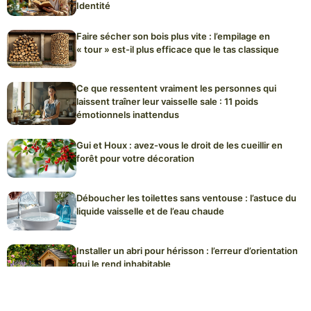
Identité
Faire sécher son bois plus vite : l’empilage en
« tour » est-il plus efficace que le tas classique
Ce que ressentent vraiment les personnes qui
laissent traîner leur vaisselle sale : 11 poids
émotionnels inattendus
Gui et Houx : avez-vous le droit de les cueillir en
forêt pour votre décoration
Déboucher les toilettes sans ventouse : l’astuce du
liquide vaisselle et de l’eau chaude
Installer un abri pour hérisson : l’erreur d’orientation
qui le rend inhabitable
Plaques de cuisson à induction : l’erreur de