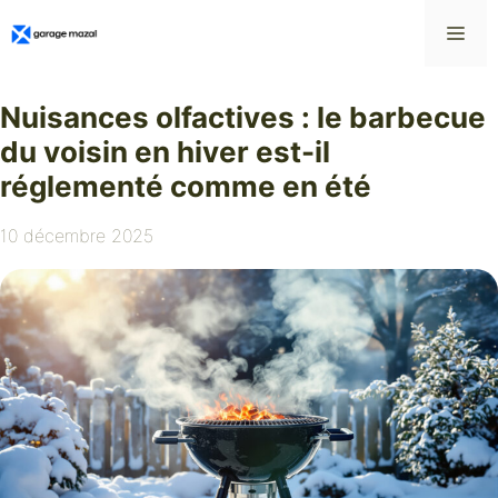
Aller
Me
au
contenu
Nuisances olfactives : le barbecue
du voisin en hiver est-il
réglementé comme en été
10 décembre 2025