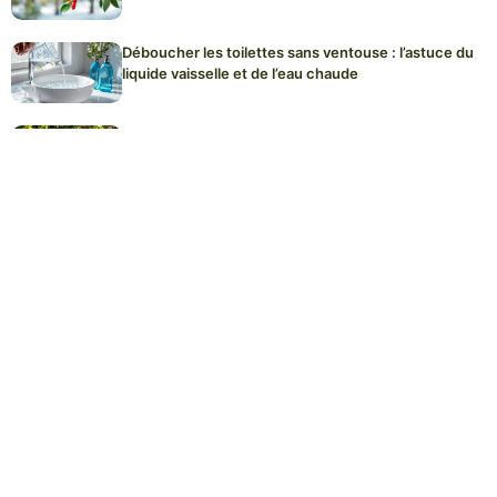
Déboucher les toilettes sans ventouse : l’astuce du
liquide vaisselle et de l’eau chaude
Installer un abri pour hérisson : l’erreur d’orientation
qui le rend inhabitable
Plaques de cuisson à induction : l’erreur de
nettoyage qui raye le verre définitivement
Acheter ses graines de fleurs dès décembre :
pourquoi c’est le meilleur moment pour les variétés
rares
Signes du Zodiaque Bénéficient d’une Chance
Extraordinaire en Amour Tout au Long de la Semaine
à Partir du 8 Décembre