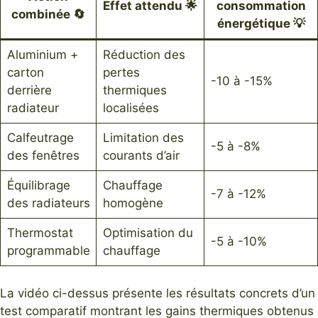
Effet attendu 🌟
consommation
combinée 🔄
énergétique 💡
Aluminium +
Réduction des
carton
pertes
-10 à -15%
derrière
thermiques
radiateur
localisées
Calfeutrage
Limitation des
-5 à -8%
des fenêtres
courants d’air
Équilibrage
Chauffage
-7 à -12%
des radiateurs
homogène
Thermostat
Optimisation du
-5 à -10%
programmable
chauffage
La vidéo ci-dessus présente les résultats concrets d’un
test comparatif montrant les gains thermiques obtenus