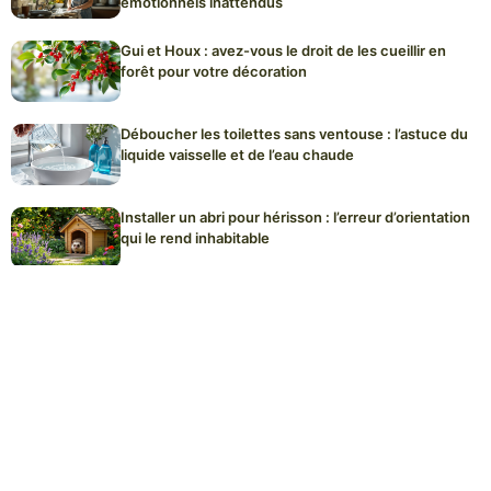
émotionnels inattendus
Gui et Houx : avez-vous le droit de les cueillir en
forêt pour votre décoration
Déboucher les toilettes sans ventouse : l’astuce du
liquide vaisselle et de l’eau chaude
Installer un abri pour hérisson : l’erreur d’orientation
qui le rend inhabitable
Plaques de cuisson à induction : l’erreur de
nettoyage qui raye le verre définitivement
Acheter ses graines de fleurs dès décembre :
pourquoi c’est le meilleur moment pour les variétés
rares
Signes du Zodiaque Bénéficient d’une Chance