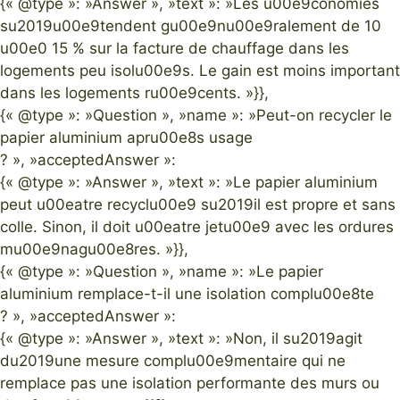
{« @type »: »Answer », »text »: »Les u00e9conomies
su2019u00e9tendent gu00e9nu00e9ralement de 10
u00e0 15 % sur la facture de chauffage dans les
logements peu isolu00e9s. Le gain est moins important
dans les logements ru00e9cents. »}},
{« @type »: »Question », »name »: »Peut-on recycler le
papier aluminium apru00e8s usage
? », »acceptedAnswer »:
{« @type »: »Answer », »text »: »Le papier aluminium
peut u00eatre recyclu00e9 su2019il est propre et sans
colle. Sinon, il doit u00eatre jetu00e9 avec les ordures
mu00e9nagu00e8res. »}},
{« @type »: »Question », »name »: »Le papier
aluminium remplace-t-il une isolation complu00e8te
? », »acceptedAnswer »:
{« @type »: »Answer », »text »: »Non, il su2019agit
du2019une mesure complu00e9mentaire qui ne
remplace pas une isolation performante des murs ou