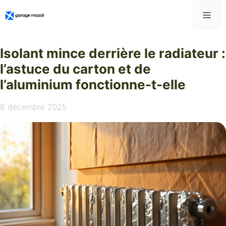
Aller
Me
au
contenu
Isolant mince derrière le radiateur :
l’astuce du carton et de
l’aluminium fonctionne-t-elle
8 décembre 2025