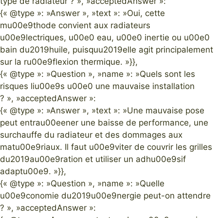
type de radiateur ? », »acceptedAnswer »:
{« @type »: »Answer », »text »: »Oui, cette
mu00e9thode convient aux radiateurs
u00e9lectriques, u00e0 eau, u00e0 inertie ou u00e0
bain du2019huile, puisquu2019elle agit principalement
sur la ru00e9flexion thermique. »}},
{« @type »: »Question », »name »: »Quels sont les
risques liu00e9s u00e0 une mauvaise installation
? », »acceptedAnswer »:
{« @type »: »Answer », »text »: »Une mauvaise pose
peut entrau00eener une baisse de performance, une
surchauffe du radiateur et des dommages aux
matu00e9riaux. Il faut u00e9viter de couvrir les grilles
du2019au00e9ration et utiliser un adhu00e9sif
adaptu00e9. »}},
{« @type »: »Question », »name »: »Quelle
u00e9conomie du2019u00e9nergie peut-on attendre
? », »acceptedAnswer »: