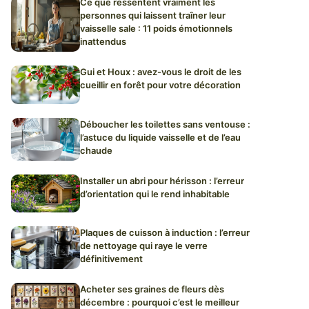
Ce que ressentent vraiment les
personnes qui laissent traîner leur
vaisselle sale : 11 poids émotionnels
inattendus
Gui et Houx : avez-vous le droit de les
cueillir en forêt pour votre décoration
Déboucher les toilettes sans ventouse :
l’astuce du liquide vaisselle et de l’eau
chaude
Installer un abri pour hérisson : l’erreur
d’orientation qui le rend inhabitable
Plaques de cuisson à induction : l’erreur
de nettoyage qui raye le verre
définitivement
Acheter ses graines de fleurs dès
décembre : pourquoi c’est le meilleur