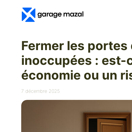
Aller
au
contenu
Fermer les portes
inoccupées : est-
économie ou un ri
7 décembre 2025