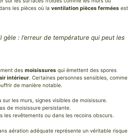
r sur les surfaces froides comme les murs ou
dans les pièces où la
ventilation pièces fermées
est
 gèle : l’erreur de température qui peut les
pement des
moisissures
qui émettent des spores
air intérieur
. Certaines personnes sensibles, comme
uffrir de manière notable.
 sur les murs, signes visibles de moisissure.
 cas de moisissure persistante.
ous les revêtements ou dans les recoins obscurs.
sans aération adéquate représente un véritable risque