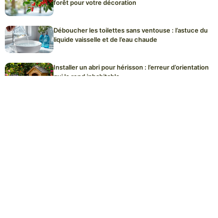
forêt pour votre décoration
Déboucher les toilettes sans ventouse : l’astuce du
liquide vaisselle et de l’eau chaude
Installer un abri pour hérisson : l’erreur d’orientation
qui le rend inhabitable
Plaques de cuisson à induction : l’erreur de
nettoyage qui raye le verre définitivement
Acheter ses graines de fleurs dès décembre :
pourquoi c’est le meilleur moment pour les variétés
rares
Signes du Zodiaque Bénéficient d’une Chance
Extraordinaire en Amour Tout au Long de la Semaine
à Partir du 8 Décembre