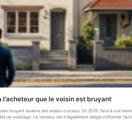
l’acheteur que le voisin est bruyant
voisin bruyant soulève des enjeux cruciaux. En 2025, face à une deman
lits de voisinage. Le vendeur est-il légalement obligé d’informer l