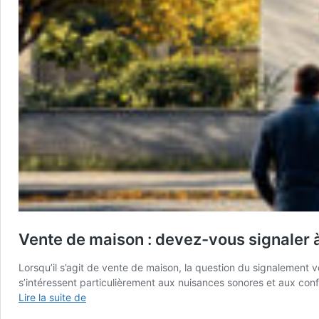
Vente de maison : devez-vous signaler à 
Lorsqu’il s’agit de vente de maison, la question du signalement 
s’intéressent particulièrement aux nuisances sonores et aux conf
Vente
Lire la suite de
de